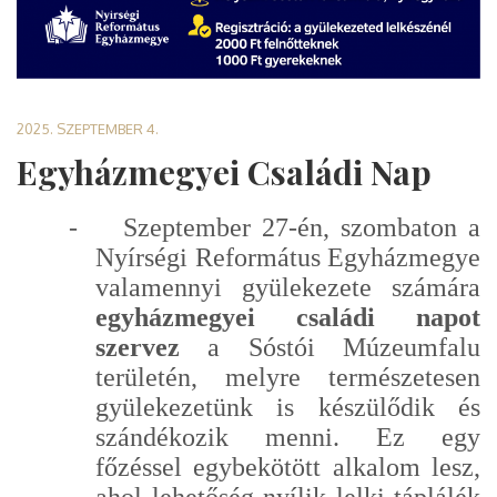
2025. SZEPTEMBER 4.
Egyházmegyei Családi Nap
-
Szeptember 27-én, szombaton a
Nyírségi Református Egyházmegye
valamennyi gyülekezete számára
egyházmegyei családi napot
szervez
a Sóstói Múzeumfalu
területén, melyre természetesen
gyülekezetünk is készülődik és
szándékozik menni. Ez egy
főzéssel egybekötött alkalom lesz,
ahol lehetőség nyílik lelki táplálék