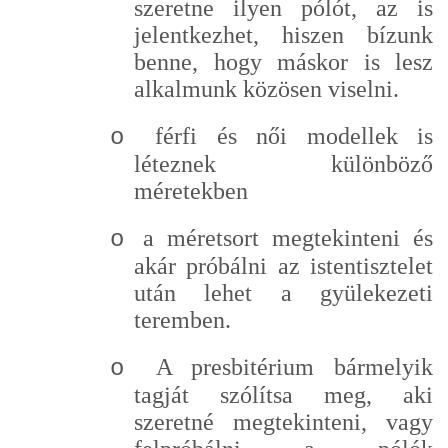
szeretne ilyen pólót, az is
jelentkezhet, hiszen bízunk
benne, hogy máskor is lesz
alkalmunk közösen viselni.
férfi és női modellek is
o
léteznek különböző
méretekben
a méretsort megtekinteni és
o
akár próbálni az istentisztelet
után lehet a gyülekezeti
teremben.
A presbitérium bármelyik
o
tagját szólítsa meg, aki
szeretné megtekinteni, vagy