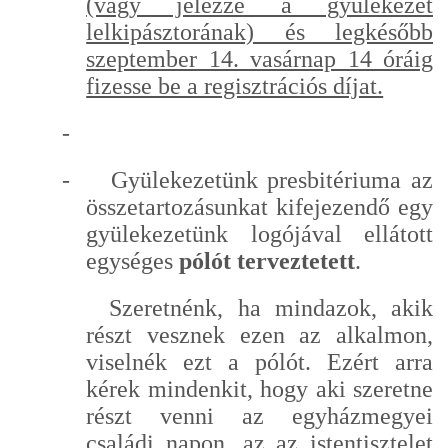
(vagy jelezze a gyülekezet
lelkipásztorának) és legkésőbb
szeptember 14. vasárnap 14 óráig
fizesse be a regisztrációs díjat.
-
-
Gyülekezetünk presbitériuma az
összetartozásunkat kifejezendő egy
gyülekezetünk logójával ellátott
egységes
pólót terveztetett
.
Szeretnénk, ha mindazok, akik
részt vesznek ezen az alkalmon,
viselnék ezt a pólót. Ezért arra
kérek mindenkit, hogy aki szeretne
részt venni az egyházmegyei
családi napon, az az istentisztelet