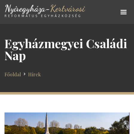
Nyíregyháza-
Kertvárosi
REFORMÁTUS EGYHÁZKÖZSÉG
Egyházmegyei Családi
Nap
Főoldal
Hírek