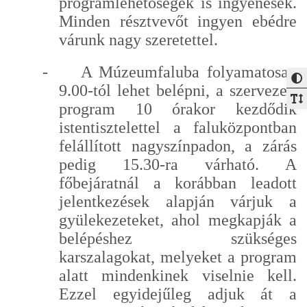
programlehetőségek is ingyenesek.
Minden résztvevőt ingyen ebédre
várunk nagy szeretettel.
-
A Múzeumfaluba folyamatosan
9.00-tól lehet belépni, a szervezett
program 10 órakor kezdődik
istentisztelettel a faluközpontban
felállított nagyszínpadon, a zárás
pedig 15.30-ra várható. A
főbejáratnál a korábban leadott
jelentkezések alapján várjuk a
gyülekezeteket, ahol megkapják a
belépéshez szükséges
karszalagokat, melyeket a program
alatt mindenkinek viselnie kell.
Ezzel egyidejűleg adjuk át a