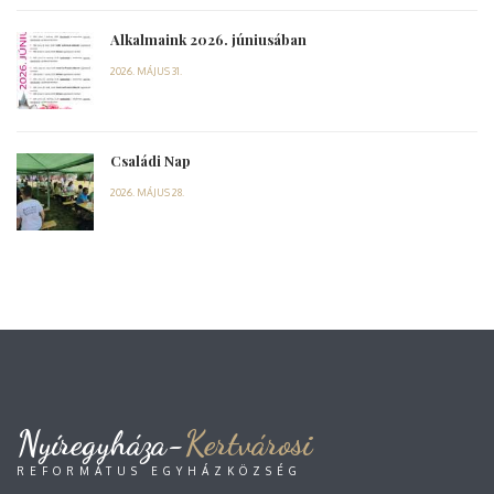
Alkalmaink 2026. júniusában
2026. MÁJUS 31.
Családi Nap
2026. MÁJUS 28.
Nyíregyháza-
Kertvárosi
REFORMÁTUS EGYHÁZKÖZSÉG