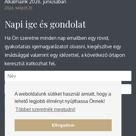
Alkalmaink 2026. júniusában
2026. MÁJUS 31.
Napi ige és gondolat
Ha Ön szeretne minden nap emailben egy rövid,
gyakorlatias igemagyarázatot olvasni, kiegészítve egy
imádsággal valamint egy idézettel, a következő űrlapon
keresztül iratkozhat fel.
A weboldalunk sütiket használ amiatt, hogy a
lehető legjobb élményt nyújthassa Önnek!
Feliratkozás
Többet szeretnék megtudni!
© 2026 Nyíregyháza-Kertvárosi Református
Elfogadom
Egyházközség. Minden jog fenntartva.