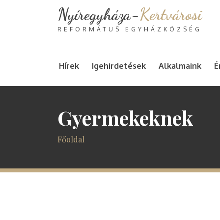
Nyíregyháza-
Kertvárosi
REFORMÁTUS EGYHÁZKÖZSÉG
Hírek
Igehirdetések
Alkalmaink
É
Gyermekeknek
Főoldal