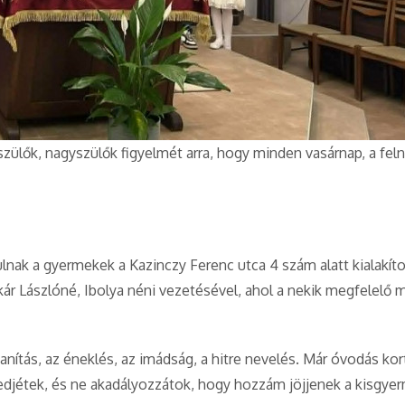
szülők, nagyszülők figyelmét arra, hogy minden vasárnap, a feln
ak a gyermekek a Kazinczy Ferenc utca 4 szám alatt kialakítot
ár Lászlóné, Ibolya néni vezetésével, ahol a nekik megfelelő
nítás, az éneklés, az imádság, a hitre nevelés. Már óvodás kor
djétek, és ne akadályozzátok, hogy hozzám jöjjenek a kisgye