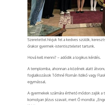
Szeretettel hívjuk fel a kedves szülők, kereszt
órakor gyermek-istentiszteletet tartunk.
Hová kell menni? – adódik a logikus kérdés.
A templomba, ahonnan a közének alatt átvonuln
foglalkozások Tóthné Román Ildikó vagy Flask
egymással.
A gyermekek számára érthető módon zajlik a ta
komolyan Jézus szavait, mert Ő mondta: „Enge