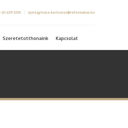
 30 639 0210
nyiregyhaza-kertvaros@reformatus.hu
Szeretetotthonaink
Kapcsolat