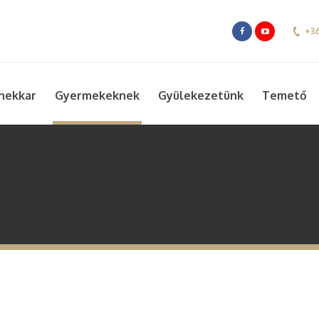
+36
nekkar
Gyermekeknek
Gyülekezetünk
Temető