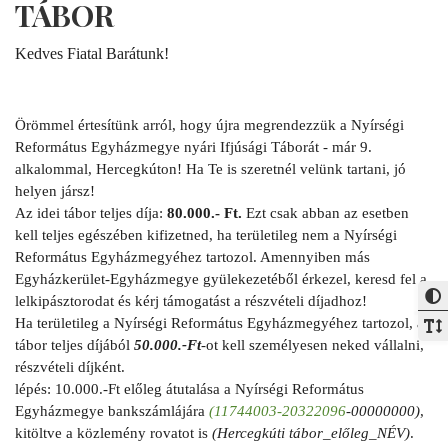
TÁBOR
Kedves Fiatal Barátunk!
Örömmel értesítünk arról, hogy újra megrendezzük a Nyírségi 
Református Egyházmegye nyári Ifjúsági Táborát - már 9. 
alkalommal, Hercegkúton! Ha Te is szeretnél velünk tartani, jó 
helyen jársz!
Az idei tábor teljes díja:
 80.000.- Ft.
 Ezt csak abban az esetben 
kell teljes egészében kifizetned, ha területileg nem a Nyírségi 
Református Egyházmegyéhez tartozol. Amennyiben más 
Egyházkerület-Egyházmegye gyülekezetéből érkezel, keresd fel a 
lelkipásztorodat és kérj támogatást a részvételi díjadhoz!
Ha területileg a Nyírségi Református Egyházmegyéhez tartozol, a 
tábor teljes díjából 
50.000.-Ft
-ot kell személyesen neked vállalni, 
részvételi díjként.
lépés: 10.000.-Ft előleg átutalása a Nyírségi Református 
Egyházmegye bankszámlájára 
(11744003-20322096
-00000000)
, 
kitöltve a közlemény rovatot is 
(Hercegkúti tábor_előleg_NÉV)
. 