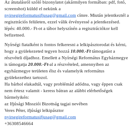
Az átutalásról szóló bizonylatot (akármilyen formában: pdf, fotó, 
screenshot) küldd el nekünk a 
nyirsegireformatusifjusag@gmail.com
 címre. Miután jelentkeztél a 
regisztrációs felületen, ezzel válik érvényessé a jelentkezésed.
lépés: 40.000.- Ft-ot a tábor helyszínén a regisztrációkor kell 
befizetned.
Nyírségi fiatalként is fontos felkeresni a lelkipásztorodat és kérni, 
hogy a gyülekezeted tegyen hozzá 
10.000.-Ft
 támogatást a 
részvételi díjadhoz. Emellett a Nyírségi Református Egyházmegye 
is támogatja 
20.000.-Ft
-al a részvételed, amennyiben az 
egyházmegye területen élsz és valamelyik református 
gyülekezethez tartozol. 
Ha bárhol elakadtál, vagy problémád adódna, vagy éppen csak 
nem értesz valamit - keress bátran az alábbi elérhetőségek 
bármelyikén:
az Ifjúsági Missziói Bizottság tagjai nevében
Veres Péter, ifjúsági lelkipásztor
nyirsegireformatusifjusag@gmail.com
+36308546664