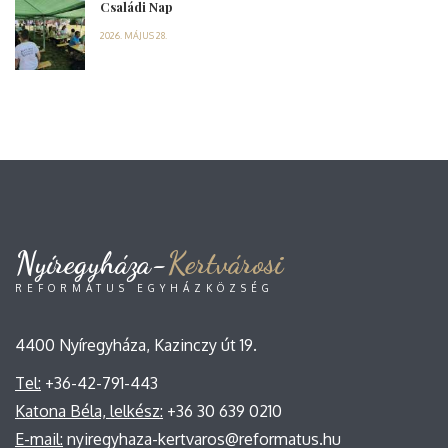
Családi Nap
2026. MÁJUS 28.
Nyíregyháza-
Kertvárosi
REFORMÁTUS EGYHÁZKÖZSÉG
4400 Nyíregyháza, Kazinczy út 19.
Tel:
+36-42-791-443
Katona Béla, lelkész:
+36 30 639 0210
E-mail:
nyiregyhaza-kertvaros@reformatus.hu